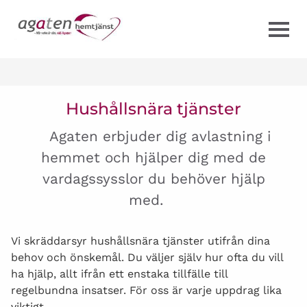
HEM
Hushållsnära tjänster
OM OSS
Agaten erbjuder dig avlastning i
hemmet och hjälper dig med de
VÄRDEGRUND
vardagssysslor du behöver hjälp
med.
HEMTJÄNST
Vi skräddarsyr hushållsnära tjänster utifrån dina
HEMSJUKVÅRD
behov och önskemål. Du väljer själv hur ofta du vill
ha hjälp, allt ifrån ett enstaka tillfälle till
HUSHÅLLSNÄRA TJÄNSTER
regelbundna insatser. För oss är varje uppdrag lika
viktigt.